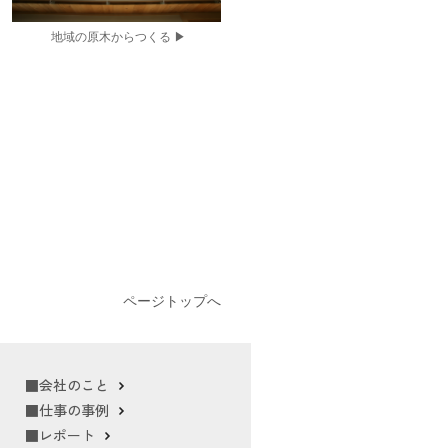
地域の原木からつくる
▶
ページトップへ
■会社のこと
■仕事の事例
■レポート