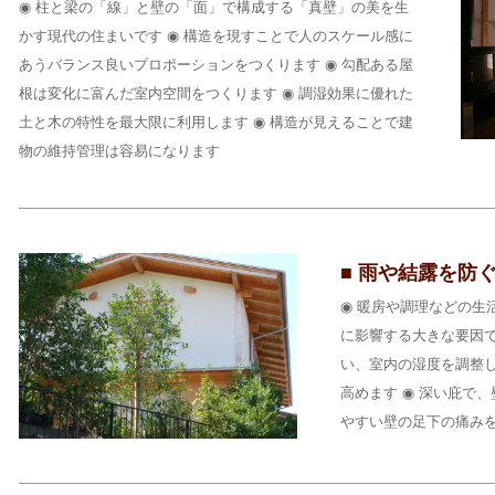
◉ 柱と梁の「線」と壁の「面」で構成する「真壁」の美を生
かす現代の住まいです ◉ 構造を現すことで人のスケール感に
あうバランス良いプロポーションをつくります ◉ 勾配ある屋
根は変化に富んだ室内空間をつくります ◉ 調湿効果に優れた
土と木の特性を最大限に利用します ◉ 構造が見えることで建
物の維持管理は容易になります
■ 雨や結露を防
◉ 暖房や調理などの生
に影響する大きな要因で
い、室内の湿度を調整
高めます ◉ 深い庇で
やすい壁の足下の痛み