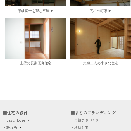
讃岐富士を望む平屋 ▶
高松の町家
▶
土壁の長期優良住宅
夫婦二人の小さな住宅
■住宅の設計
■まちのブランディング
・Basic House
・景観まちづくり
・離れ的
・地域計画