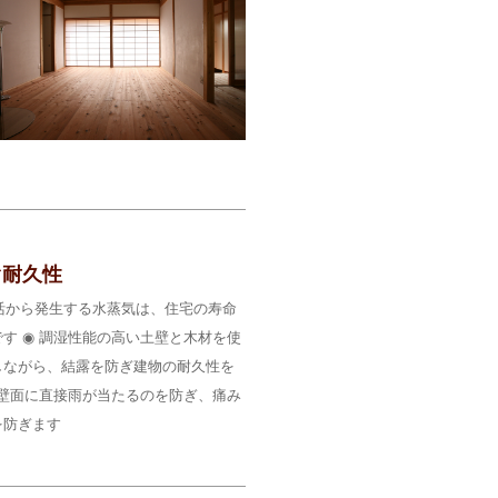
ぐ耐久性
活から発生する水蒸気は、住宅の寿命
す ◉ 調湿性能の高い土壁と木材を使
しながら、結露を防ぎ建物の耐久性を
、壁面に直接雨が当たるのを防ぎ、痛み
を防ぎます