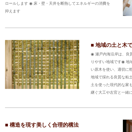
ロールします ◉ 床・壁・天井を断熱してエネルギーの消費を
抑えます
■ 地域の土と木
◉ 瀬戸内海沿岸は、良
りやすい地域です◉ 地
い原木を使い、適切に乾
地域で採れる良質な粘土
土を使った現代的な家も
継ぐ大工や左官と一緒
■ 構造を現す美しく合理的構法